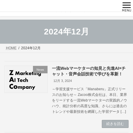
コ
ナ
ン
ビ
テ
ゲ
ン
ー
ツ
シ
へ
ョ
2024年12月
ス
ン
キ
に
ッ
移
HOME
2024年12月
プ
動
一流Webマーケターの知見と先進AI×チ
News
ャット・音声会話技術で学びを革新！
12月 3, 2024
～学習支援サービス「Manaberu」正式リリー
スのお知らせ～ Zacoo株式会社は、本日、業界
をリードする一流Webマーケターの実践的ノウ
ハウ、統計分析の高度な知識、さらには過去の
トレンドや最新技術を網羅した学習データ […]
続きを読む