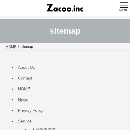
コ
ナ
ン
ビ
テ
ゲ
ン
ー
ツ
シ
へ
ョ
sitemap
ス
ン
キ
に
ッ
移
HOME
sitemap
プ
動
About Us
Contact
HOME
News
Privacy Policy
Service
人材派遣事業